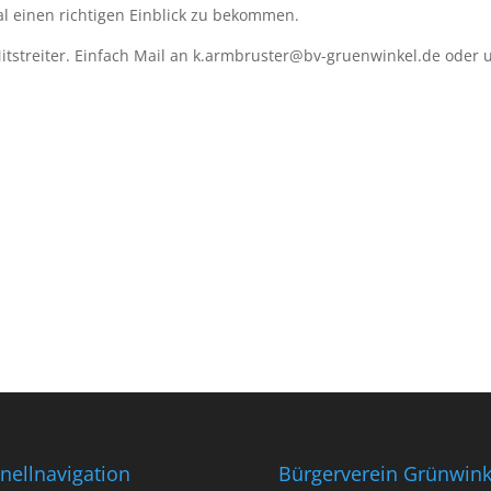
al einen richtigen Einblick zu bekommen.
tstreiter. Einfach Mail an k.armbruster@bv-gruenwinkel.de oder u
nellnavigation
Bürgerverein Grünwink