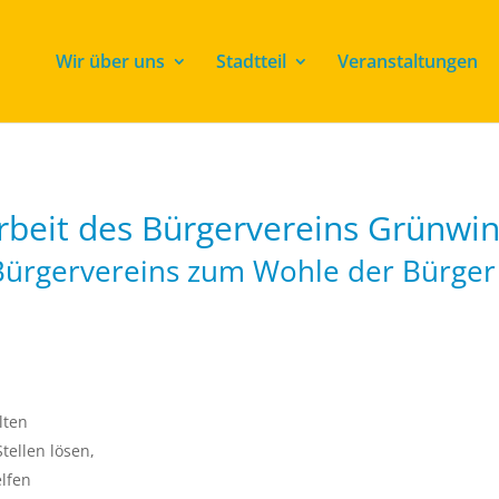
Wir über uns
Stadtteil
Veranstaltungen
rbeit des Bürgervereins Grünwin
 Bürgervereins zum Wohle der Bürge
lten
ellen lösen,
lfen