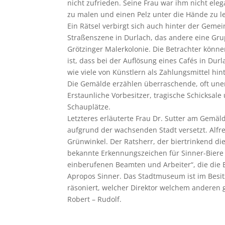
nicht zufrieden. Seine Frau war ihm nicht el
zu malen und einen Pelz unter die Hände zu l
Ein Rätsel verbirgt sich auch hinter der Geme
Straßenszene in Durlach, das andere eine Gr
Grötzinger Malerkolonie. Die Betrachter könne
ist, dass bei der Auflösung eines Cafés in Du
wie viele von Künstlern als Zahlungsmittel hi
Die Gemälde erzählen überraschende, oft uner
Erstaunliche Vorbesitzer, tragische Schicksa
Schauplätze.
Letzteres erläuterte Frau Dr. Sutter am Gemä
aufgrund der wachsenden Stadt versetzt. Alfred
Grünwinkel. Der Ratsherr, der biertrinkend d
bekannte Erkennungszeichen für Sinner-Biere s
einberufenen Beamten und Arbeiter“, die die B
Apropos Sinner. Das Stadtmuseum ist im Besitz
räsoniert, welcher Direktor welchem anderen 
Robert – Rudolf.