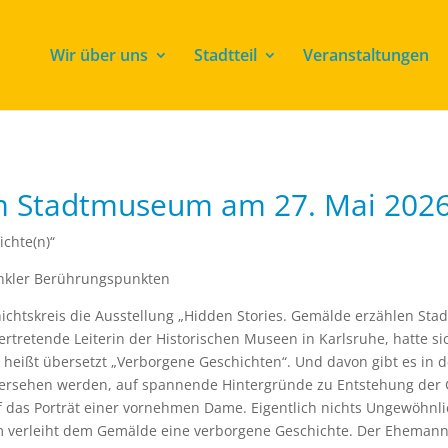
Wir über uns
Stadtteil
Veranstaltungen
m Stadtmuseum am 27. Mai 202
chte(n)“
nkler Berührungspunkten
ichtskreis die Ausstellung „Hidden Stories. Gemälde erzählen Sta
llvertretende Leiterin der Historischen Museen in Karlsruhe, hatte
heißt übersetzt „Verborgene Geschichten“. Und davon gibt es in de
 übersehen werden, auf spannende Hintergründe zu Entstehung der
 das Porträt einer vornehmen Dame. Eigentlich nichts Ungewöhnlic
verleiht dem Gemälde eine verborgene Geschichte. Der Ehemann