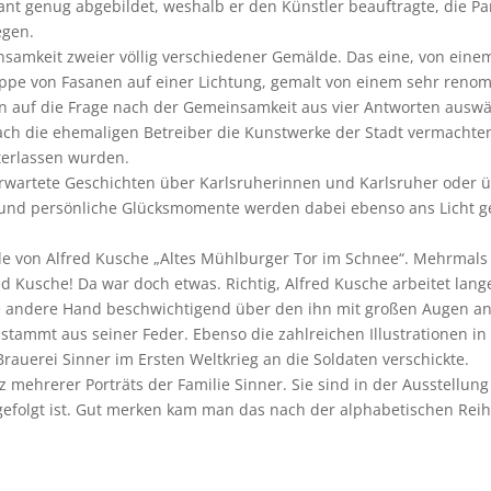
egant genug abgebildet, weshalb er den Künstler beauftragte, die
egen.
insamkeit zweier völlig verschiedener Gemälde. Das eine, von eine
uppe von Fasanen auf einer Lichtung, gemalt von einem sehr reno
n auf die Frage nach der Gemeinsamkeit aus vier Antworten auswäh
rlach die ehemaligen Betreiber die Kunstwerke der Stadt vermacht
nterlassen wurden.
wartete Geschichten über Karlsruherinnen und Karlsruher oder üb
le und persönliche Glücksmomente werden dabei ebenso ans Licht 
lde von Alfred Kusche „Altes Mühlburger Tor im Schnee“. Mehrmals 
 Kusche! Da war doch etwas. Richtig, Alfred Kusche arbeitet lange 
ie andere Hand beschwichtigend über den ihn mit großen Augen an
tammt aus seiner Feder. Ebenso die zahlreichen Illustrationen in 
rauerei Sinner im Ersten Weltkrieg an die Soldaten verschickte.
 mehrerer Porträts der Familie Sinner. Sie sind in der Ausstellun
gefolgt ist. Gut merken kam man das nach der alphabetischen Reih