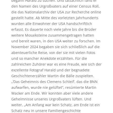
begann Harald zu suchen. Und tatsächlich fand er
den Namen des Urgroßvaters auf einer Census Roll,
die das Nationalarchiv der USA zur Recherche online
gestellt hatte. Ab Mitte des vorletzten Jahrhunderts
wurden alle Einwohner der USA handschriftlich
erfasst. Es dauerte noch viele Jahre bis die Brüder
weitere Mosaiksteine zusammengetragen hatten
und bereit waren, in den USA weiter zu forschen. Im
November 2024 begaben sie sich schließlich auf die
abenteuerliche Reise, von der sie mit vielen Fotos
und so mancher Anekdote erzählten. Für die
zahlreichen Zuhörer war es eine Freude, wie sich der
exzellente Fotograf Harald und der begnadete
Geschichtenerzähler Martin die Bälle zuspielten.
„‘Das Geheimnis des Clemens Schleif‘, das die BNN
aufwarfen, wurde nie gelüftet“, resümierte Martin
Wacker am Ende. Wir konnten aber viele andere
Geheimnisse unseres Urgroßvaters lüften. Und
weiter, „Am Anfang war kein Schatz, am Ende ist ein
Schatz neu in unsere Familiengeschichte